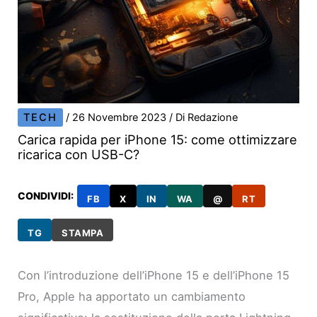
TECH
/
26 Novembre 2023
/ Di
Redazione
Carica rapida per iPhone 15: come ottimizzare
ricarica con USB-C?
CONDIVIDI:
FB
X
IN
WA
@
RT
TG
STAMPA
Con l’introduzione dell’iPhone 15 e dell’iPhone 15
Pro, Apple ha apportato un cambiamento