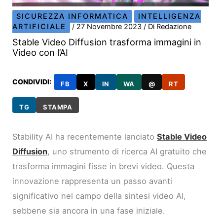
SICUREZZA INFORMATICA
INTELLIGENZA
ARTIFICIALE
/
27 Novembre 2023
/ Di
Redazione
Stable Video Diffusion trasforma immagini in
Video con l’AI
CONDIVIDI:
FB
X
IN
WA
@
RT
TG
STAMPA
Stability AI ha recentemente lanciato
Stable Video
Diffusion
, uno strumento di ricerca AI gratuito che
trasforma immagini fisse in brevi video. Questa
innovazione rappresenta un passo avanti
significativo nel campo della sintesi video AI,
sebbene sia ancora in una fase iniziale.