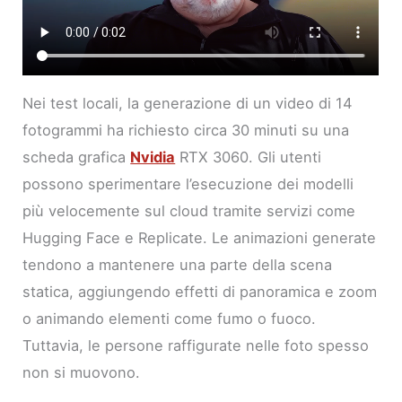
Nei test locali, la generazione di un video di 14
fotogrammi ha richiesto circa 30 minuti su una
scheda grafica
Nvidia
RTX 3060. Gli utenti
possono sperimentare l’esecuzione dei modelli
più velocemente sul cloud tramite servizi come
Hugging Face e Replicate. Le animazioni generate
tendono a mantenere una parte della scena
statica, aggiungendo effetti di panoramica e zoom
o animando elementi come fumo o fuoco.
Tuttavia, le persone raffigurate nelle foto spesso
non si muovono.