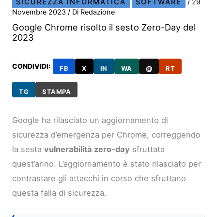
SICUREZZA INFORMATICA
SOFTWARE
/
29
Novembre 2023
/ Di
Redazione
Google Chrome risolto il sesto Zero-Day del
2023
CONDIVIDI:
FB
X
IN
WA
@
RT
TG
STAMPA
Google ha rilasciato un aggiornamento di
sicurezza d’emergenza per Chrome, correggendo
la sesta
vulnerabilità zero-day
sfruttata
quest’anno. L’aggiornamento è stato rilasciato per
contrastare gli attacchi in corso che sfruttano
questa falla di sicurezza.