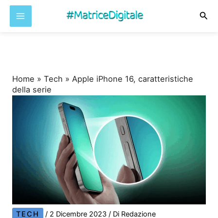
Cer
Vai
al
contenuto
Home
»
Tech
»
Apple iPhone 16, caratteristiche
della serie
TECH
/
2 Dicembre 2023
/ Di
Redazione