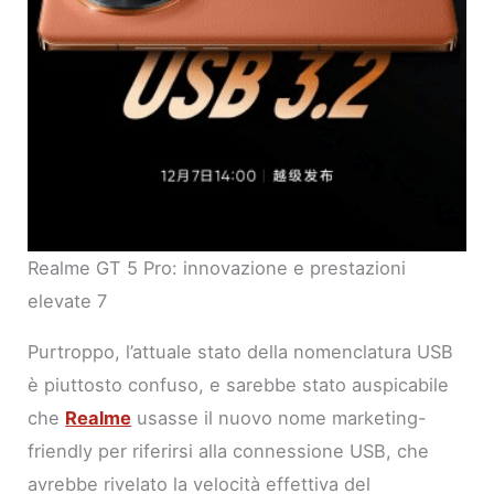
Realme GT 5 Pro: innovazione e prestazioni
elevate 7
Purtroppo, l’attuale stato della nomenclatura USB
è piuttosto confuso, e sarebbe stato auspicabile
che
Realme
usasse il nuovo nome marketing-
friendly per riferirsi alla connessione USB, che
avrebbe rivelato la velocità effettiva del