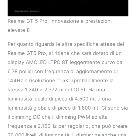
Realme GT 5 Pro: innovazione e prestazioni
elevate 8
Per quanto riguarda le altre specifiche attese del
Realme GT5 Pro, si ritiene che sarà dotato di un
display AMOLED LTPO 8T leggermente curvo da
6,78 pollici con frequenza di aggiornamento di
144Hz e risoluzione “1.5K” (probabilmente la
stessa 1.240 x 2.772px del GT5). Ha una
luminosità locale di picco di 4.500 nit e una
luminosità globale di picco di 1.600 nit. Ci sono sia
il dimming DC che il dimming PWM ad alta
frequenza a 2.160Hz per regolarlo, che può creare
20.000 livelli di luminosità. Il display ha anche una