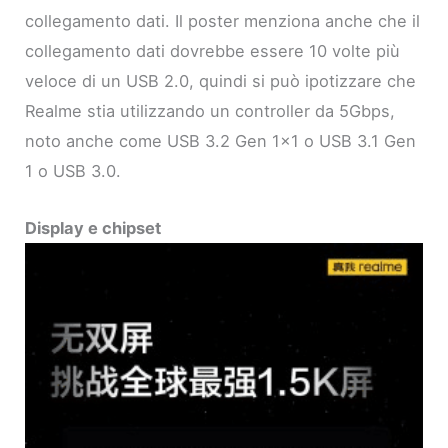
collegamento dati. Il poster menziona anche che il
collegamento dati dovrebbe essere 10 volte più
veloce di un USB 2.0, quindi si può ipotizzare che
Realme stia utilizzando un controller da 5Gbps,
noto anche come USB 3.2 Gen 1×1 o USB 3.1 Gen
1 o USB 3.0.
Display e chipset