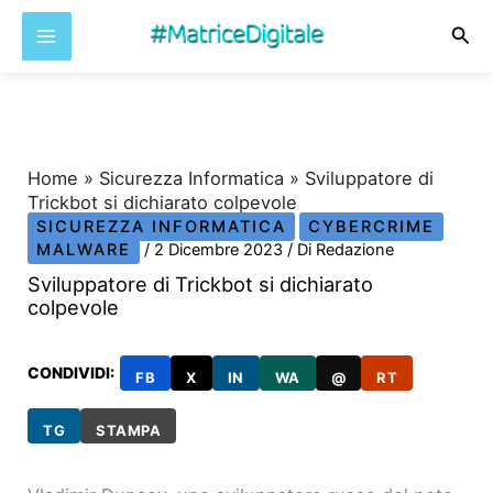
Cer
Vai
al
contenuto
Home
»
Sicurezza Informatica
»
Sviluppatore di
Trickbot si dichiarato colpevole
SICUREZZA INFORMATICA
CYBERCRIME
MALWARE
/
2 Dicembre 2023
/ Di
Redazione
Sviluppatore di Trickbot si dichiarato
colpevole
CONDIVIDI:
FB
X
IN
WA
@
RT
TG
STAMPA