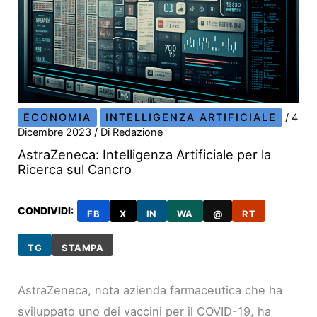
ECONOMIA
INTELLIGENZA ARTIFICIALE
/
4
Dicembre 2023
/ Di
Redazione
AstraZeneca: Intelligenza Artificiale per la
Ricerca sul Cancro
CONDIVIDI:
FB
X
IN
WA
@
RT
TG
STAMPA
AstraZeneca, nota azienda farmaceutica che ha
sviluppato uno dei vaccini per il COVID-19, ha