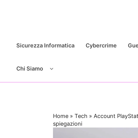
Vai
al
contenuto
Sicurezza Informatica
Cybercrime
Gue
Chi Siamo
Home
»
Tech
»
Account PlayStat
spiegazioni