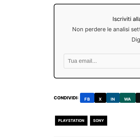
Iscriviti a
Non perdere le analisi set
Dig
CONDIVIDI:
FB
X
IN
WA
PLAYSTATION
SONY