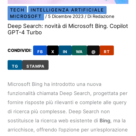
TECH
INTELLIGENZA ARTIFICIALE
MICROSOFT
/
5 Dicembre 2023
/ Di
Redazione
Deep Search: novità di Microsoft Bing. Copilot
GPT-4 Turbo
CONDIVIDI:
FB
X
IN
WA
@
RT
TG
STAMPA
Microsoft Bing ha introdotto una nuova
funzionalità chiamata Deep Search, progettata per
fornire risposte più rilevanti e complete alle query
di ricerca più complesse. Deep Search non
sostituisce la ricerca web esistente di
Bing
, ma la
arricchisce, offrendo l’opzione per un’esplorazione