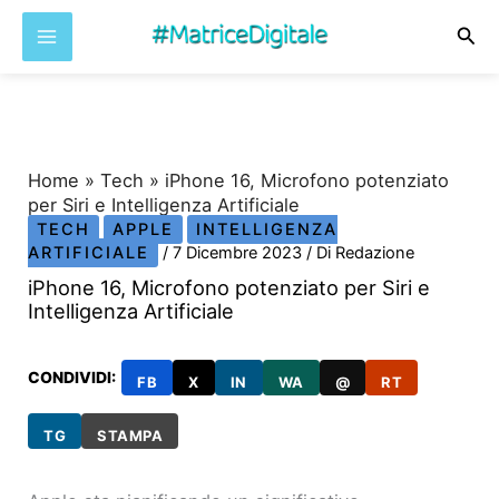
Cer
Vai
al
contenuto
Home
»
Tech
»
iPhone 16, Microfono potenziato
per Siri e Intelligenza Artificiale
TECH
APPLE
INTELLIGENZA
ARTIFICIALE
/
7 Dicembre 2023
/ Di
Redazione
iPhone 16, Microfono potenziato per Siri e
Intelligenza Artificiale
CONDIVIDI:
FB
X
IN
WA
@
RT
TG
STAMPA