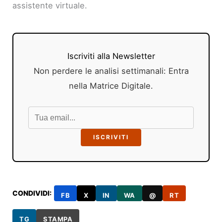
assistente virtuale.
Iscriviti alla Newsletter
Non perdere le analisi settimanali: Entra
nella Matrice Digitale.
ISCRIVITI
CONDIVIDI:
FB
X
IN
WA
@
RT
TG
STAMPA