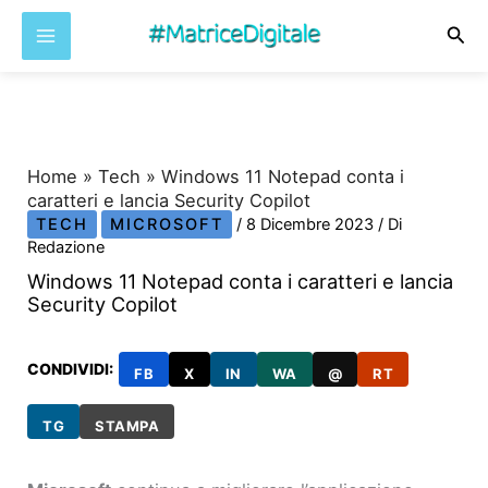
Cer
Vai
al
contenuto
Home
»
Tech
»
Windows 11 Notepad conta i
caratteri e lancia Security Copilot
TECH
MICROSOFT
/
8 Dicembre 2023
/ Di
Redazione
Windows 11 Notepad conta i caratteri e lancia
Security Copilot
CONDIVIDI:
FB
X
IN
WA
@
RT
TG
STAMPA