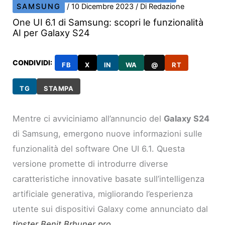
SAMSUNG
/
10 Dicembre 2023
/ Di
Redazione
One UI 6.1 di Samsung: scopri le funzionalità
AI per Galaxy S24
CONDIVIDI:
FB
X
IN
WA
@
RT
TG
STAMPA
Mentre ci avviciniamo all’annuncio del
Galaxy S24
di Samsung, emergono nuove informazioni sulle
funzionalità del software One UI 6.1. Questa
versione promette di introdurre diverse
caratteristiche innovative basate sull’intelligenza
artificiale generativa, migliorando l’esperienza
utente sui dispositivi Galaxy come annunciato dal
tipster Benit Brhuner pro
.