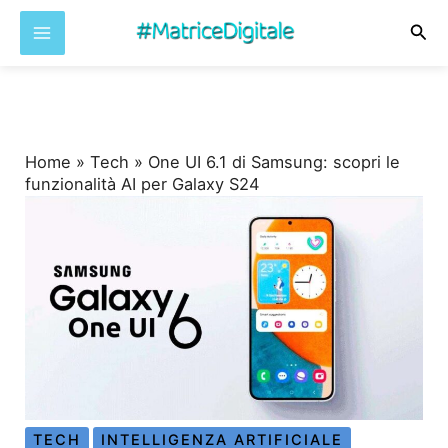
Cer
Vai
al
contenuto
Home
»
Tech
»
One UI 6.1 di Samsung: scopri le
funzionalità AI per Galaxy S24
TECH
INTELLIGENZA ARTIFICIALE