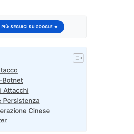
 PIÙ:
SEGUICI SU GOOGLE ★
ttacco
V-Botnet
i Attacchi
e Persistenza
perazione Cinese
ter