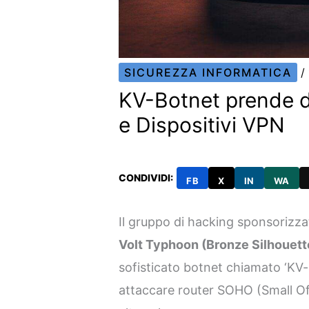
SICUREZZA INFORMATICA
/
KV-Botnet prende 
e Dispositivi VPN
CONDIVIDI:
FB
X
IN
WA
Il gruppo di hacking sponsorizza
Volt Typhoon (Bronze Silhouett
sofisticato botnet chiamato ‘KV-b
attaccare router SOHO (Small Off