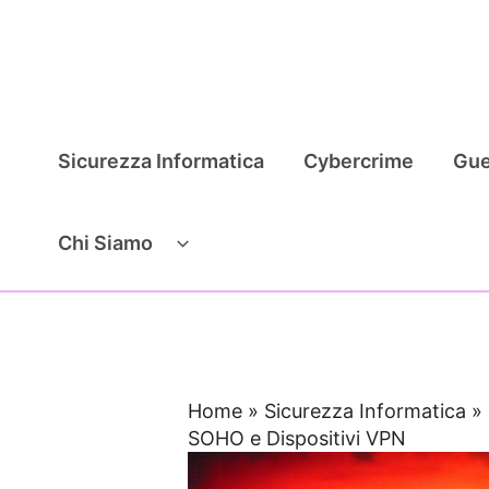
Vai
al
contenuto
Sicurezza Informatica
Cybercrime
Gue
Chi Siamo
Home
»
Sicurezza Informatica
»
SOHO e Dispositivi VPN