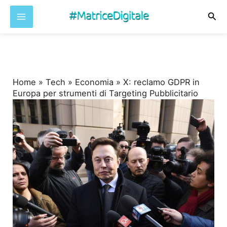
Cer
Vai
al
contenuto
Home
»
Tech
»
Economia
»
X: reclamo GDPR in
Europa per strumenti di Targeting Pubblicitario