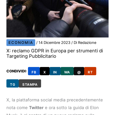
ECONOMIA
/
14 Dicembre 2023
/ Di
Redazione
X: reclamo GDPR in Europa per strumenti di
Targeting Pubblicitario
CONDIVIDI:
FB
X
IN
WA
@
RT
TG
STAMPA
X, la piattaforma social media precedentemente
nota come
Twitter
e ora sotto la guida di Elon