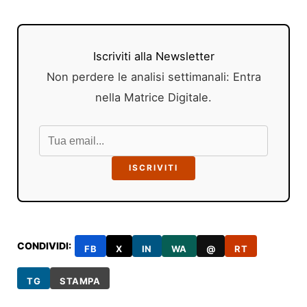
Iscriviti alla Newsletter
Non perdere le analisi settimanali: Entra
nella Matrice Digitale.
ISCRIVITI
CONDIVIDI:
FB
X
IN
WA
@
RT
TG
STAMPA