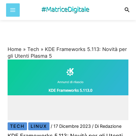
Cer
Vai
al
contenuto
Home
»
Tech
»
KDE Frameworks 5.113: Novità per
gli Utenti Plasma 5
TECH
LINUX
/
17 Dicembre 2023
/ Di
Redazione
KDE Frameworks 5.113: Novità per gli Utenti