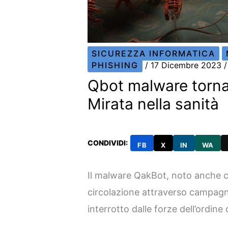
SICUREZZA INFORMATICA
PHISHING
/
17 Dicembre 2023
Qbot malware torn
Mirata nella sanità
CONDIVIDI:
FB
X
IN
WA
Il malware QakBot, noto anche
circolazione attraverso campagn
interrotto dalle forze dell’ordine 