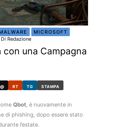
MALWARE
MICROSOFT
/ Di
Redazione
a con una Campagna
@
RT
TG
STAMPA
 come
Qbot
, è nuovamente in
e di phishing, dopo essere stato
durante l’estate.