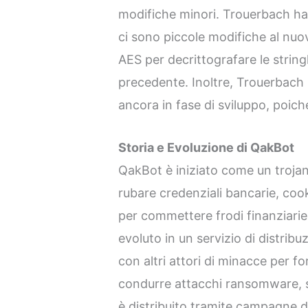
modifiche minori. Trouerbach ha 
ci sono piccole modifiche al nuov
AES per decrittografare le strin
precedente. Inoltre, Trouerbach 
ancora in fase di sviluppo, poiché
Storia e Evoluzione di QakBot
QakBot è iniziato come un trojan
rubare credenziali bancarie, cook
per commettere frodi finanziarie
evoluto in un servizio di distrib
con altri attori di minacce per for
condurre attacchi ransomware, s
è distribuito tramite campagne d