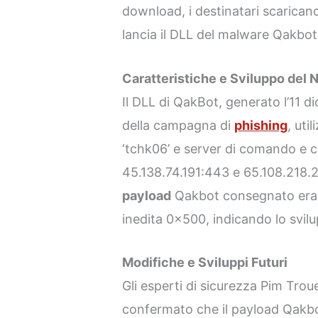
download, i destinatari scaricano
lancia il DLL del malware Qakbot
Caratteristiche e Sviluppo del
Il DLL di QakBot, generato l’11 di
della campagna di
phishing
, uti
‘tchk06’ e server di comando e co
45.138.74.191:443 e 65.108.218.2
payload
Qakbot consegnato era 
inedita 0x500, indicando lo svil
Modifiche e Sviluppi Futuri
Gli esperti di sicurezza Pim T
confermato che il payload Qakbo