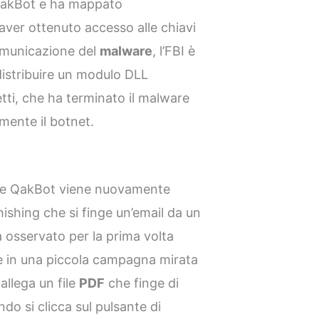
 QakBot e ha mappato
aver ottenuto accesso alle chiavi
 comunicazione del
malware
, l’FBI è
 distribuire un modulo DLL
etti, che ha terminato il malware
ente il botnet.
he QakBot viene nuovamente
ishing che si finge un’email da un
a osservato per la prima volta
bre in una piccola campagna mirata
l allega un file
PDF
che finge di
ndo si clicca sul pulsante di