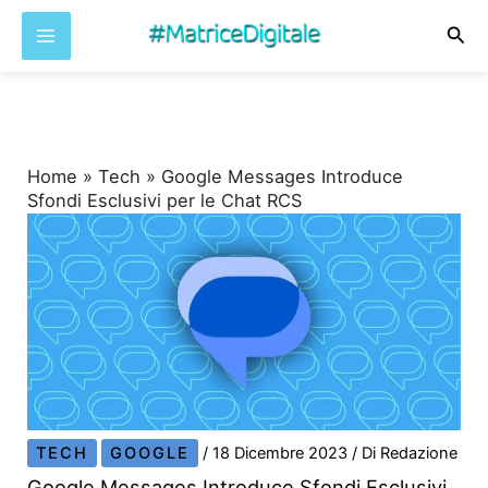
Cer
Vai
al
contenuto
Home
»
Tech
»
Google Messages Introduce
Sfondi Esclusivi per le Chat RCS
TECH
GOOGLE
/
18 Dicembre 2023
/ Di
Redazione
Google Messages Introduce Sfondi Esclusivi