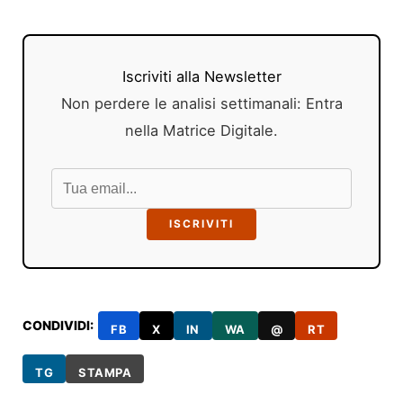
Iscriviti alla Newsletter
Non perdere le analisi settimanali: Entra
nella Matrice Digitale.
ISCRIVITI
CONDIVIDI:
FB
X
IN
WA
@
RT
TG
STAMPA