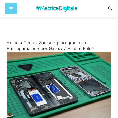
Cer
Vai
al
contenuto
Home
»
Tech
»
Samsung: programma di
Autoriparazione per Galaxy Z Flip5 e Fold5