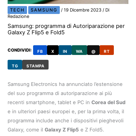
TECH
SAMSUNG
/
19 Dicembre 2023
/ Di
Redazione
Samsung: programma di Autoriparazione per
Galaxy Z Flip5 e Fold5
CONDIVIDI:
FB
X
IN
WA
@
RT
TG
STAMPA
Samsung Electronics ha annunciato l’estensione
del suo programma di autoriparazione ai più
recenti smartphone, tablet e PC in
Corea del Sud
e in ulteriori paesi europei e, per la prima volta, il
programma include anche i dispositivi pieghevoli
Galaxy, come il
Galaxy Z Flip5
e Z Fold5.