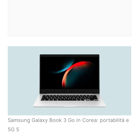
Samsung Galaxy Book 3 Go in Corea: portabilità e
5G 5