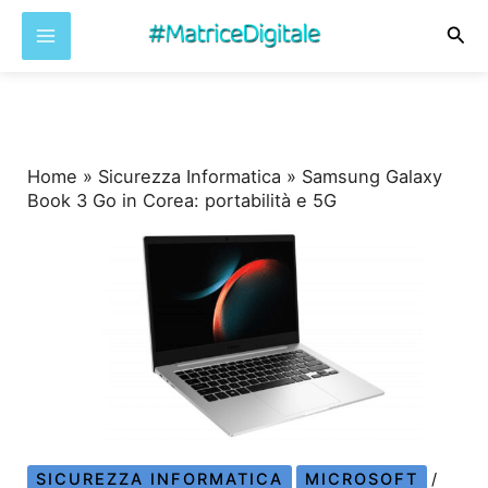
Cer
Vai
al
contenuto
Home
»
Sicurezza Informatica
»
Samsung Galaxy
Book 3 Go in Corea: portabilità e 5G
SICUREZZA INFORMATICA
MICROSOFT
/