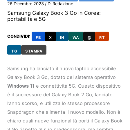
26 Dicembre 2023
/ Di
Redazione
Samsung Galaxy Book 3 Go in Corea:
portabilità e 5G
CONDIVIDI:
FB
X
IN
WA
@
RT
TG
STAMPA
Samsung ha lanciato il nuovo laptop accessibile
Galaxy Book 3 Go, dotato del sistema operativo
Windows 11
e connettività 5G. Questo dispositivo
è il successore del Galaxy Book 2 Go, lanciato
l’anno scorso, e utilizza lo stesso processore
Snapdragon che alimenta il nuovo modello. Non è
chiaro quali nuove funzionalità porti il Galaxy Book
3 Go rispetto al suo predecessore, ma sembra