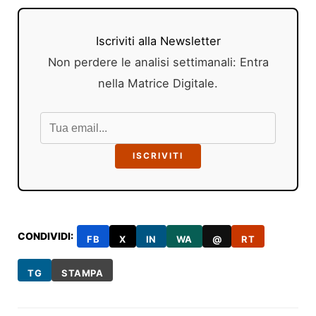
Iscriviti alla Newsletter
Non perdere le analisi settimanali: Entra
nella Matrice Digitale.
ISCRIVITI
CONDIVIDI:
FB
X
IN
WA
@
RT
TG
STAMPA