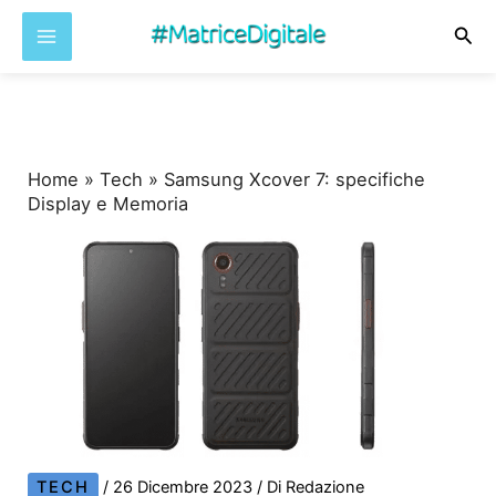
Cer
Vai
al
contenuto
Home
»
Tech
»
Samsung Xcover 7: specifiche
Display e Memoria
TECH
/
26 Dicembre 2023
/ Di
Redazione