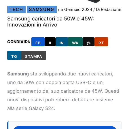
TECH
SAMSUNG
/
5 Gennaio 2024
/ Di
Redazione
Samsung caricatori da 50W e 45W:
Innovazioni in Arrivo
CONDIVIDI:
FB
X
IN
WA
@
RT
TG
STAMPA
Samsung
sta sviluppando due nuovi caricatori,
uno da 50W con doppia porta USB-C e un
aggiornamento del suo caricatore da 45W. Questi
nuovi dispositivi potrebbero debuttare insieme
alla serie Galaxy S24.