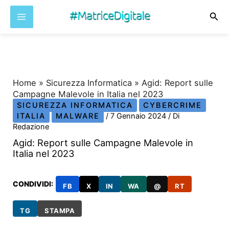
Cer
Vai
al
contenuto
Home
»
Sicurezza Informatica
»
Agid: Report sulle
Campagne Malevole in Italia nel 2023
SICUREZZA INFORMATICA
CYBERCRIME
ITALIA
MALWARE
/
7 Gennaio 2024
/ Di
Redazione
Agid: Report sulle Campagne Malevole in
Italia nel 2023
CONDIVIDI:
FB
X
IN
WA
@
RT
TG
STAMPA