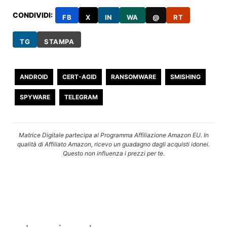
CONDIVIDI:
FB
X
IN
WA
@
RT
TG
STAMPA
ANDROID
CERT-AGID
RANSOMWARE
SMISHING
SPYWARE
TELEGRAM
Matrice Digitale partecipa al Programma Affiliazione Amazon EU. In
qualità di Affiliato Amazon, ricevo un guadagno dagli acquisti idonei.
Questo non influenza i prezzi per te.