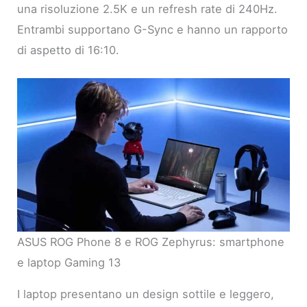
una risoluzione 2.5K e un refresh rate di 240Hz.
Entrambi supportano G-Sync e hanno un rapporto
di aspetto di 16:10.
ASUS ROG Phone 8 e ROG Zephyrus: smartphone
e laptop Gaming 13
I laptop presentano un design sottile e leggero,