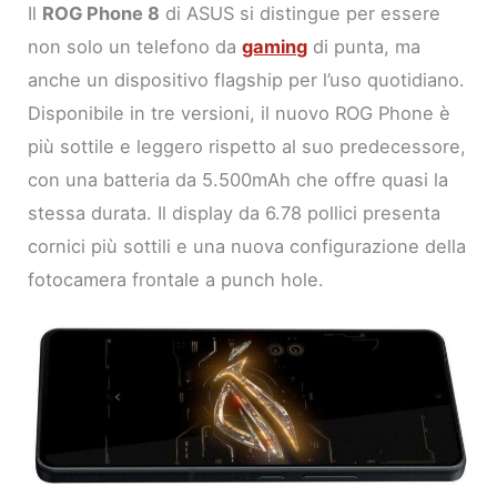
Il
ROG Phone 8
di ASUS si distingue per essere
non solo un telefono da
gaming
di punta, ma
anche un dispositivo flagship per l’uso quotidiano.
Disponibile in tre versioni, il nuovo ROG Phone è
più sottile e leggero rispetto al suo predecessore,
con una batteria da 5.500mAh che offre quasi la
stessa durata. Il display da 6.78 pollici presenta
cornici più sottili e una nuova configurazione della
fotocamera frontale a punch hole.