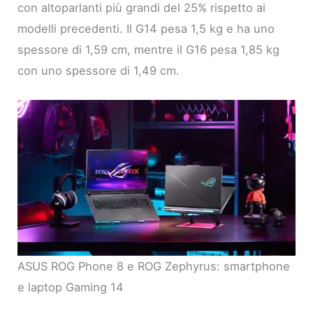
con altoparlanti più grandi del 25% rispetto ai
modelli precedenti. Il G14 pesa 1,5 kg e ha uno
spessore di 1,59 cm, mentre il G16 pesa 1,85 kg
con uno spessore di 1,49 cm.
ASUS ROG Phone 8 e ROG Zephyrus: smartphone
e laptop Gaming 14