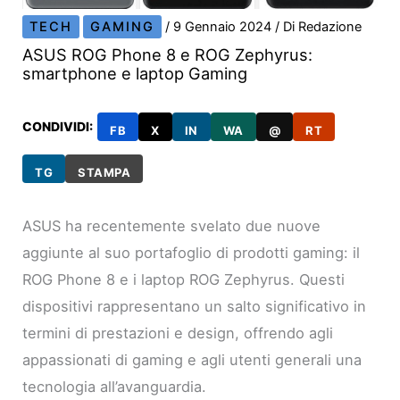
TECH
GAMING
/
9 Gennaio 2024
/ Di
Redazione
ASUS ROG Phone 8 e ROG Zephyrus:
smartphone e laptop Gaming
CONDIVIDI:
FB
X
IN
WA
@
RT
TG
STAMPA
ASUS ha recentemente svelato due nuove
aggiunte al suo portafoglio di prodotti gaming: il
ROG Phone 8 e i laptop ROG Zephyrus. Questi
dispositivi rappresentano un salto significativo in
termini di prestazioni e design, offrendo agli
appassionati di gaming e agli utenti generali una
tecnologia all’avanguardia.