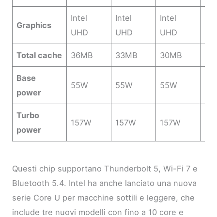
Intel
Intel
Intel
Int
Graphics
UHD
UHD
UHD
UH
Total cache
36MB
33MB
30MB
24
Base
55W
55W
55W
55
power
Turbo
157W
157W
157W
15
power
Questi chip supportano Thunderbolt 5, Wi-Fi 7 e
Bluetooth 5.4. Intel ha anche lanciato una nuova
serie Core U per macchine sottili e leggere, che
include tre nuovi modelli con fino a 10 core e