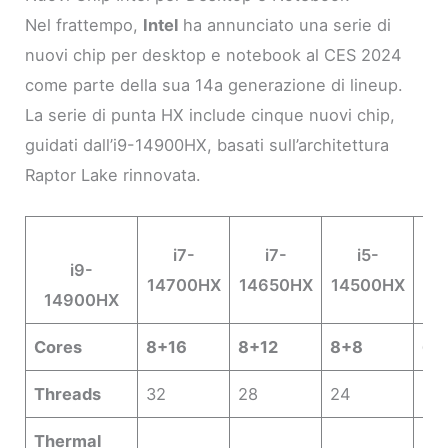
Nel frattempo,
Intel
ha annunciato una serie di
nuovi chip per desktop e notebook al CES 2024
come parte della sua 14a generazione di lineup.
La serie di punta HX include cinque nuovi chip,
guidati dall’i9-14900HX, basati sull’architettura
Raptor Lake rinnovata.
i7-
i7-
i5-
i9-
14700HX
14650HX
14500HX
14
14900HX
Cores
8+16
8+12
8+8
6+
Threads
32
28
24
20
Thermal