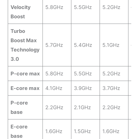
Velocity
5.8GHz
5.5GHz
5.2GHz
–
Boost
Turbo
Boost Max
5.7GHz
5.4GHz
5.1GHz
–
Technology
3.0
P-core max
5.8GHz
5.5GHz
5.2GHz
4.
E-core max
4.1GHz
3.9GHz
3.7GHz
3.
P-core
2.2GHz
2.1GHz
2.2GHz
2.
base
E-core
1.6GHz
1.5GHz
1.6GHz
1.
base