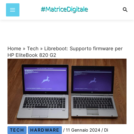
Cer
Vai
al
contenuto
Home
»
Tech
»
Libreboot: Supporto firmware per
HP EliteBook 820 G2
TECH
HARDWARE
/
11 Gennaio 2024
/ Di