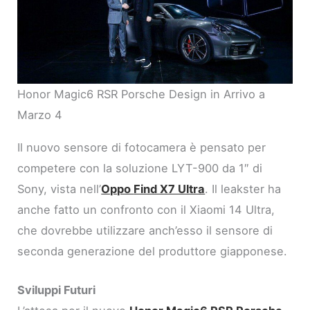
Honor Magic6 RSR Porsche Design in Arrivo a
Marzo 4
Il nuovo sensore di fotocamera è pensato per
competere con la soluzione LYT-900 da 1″ di
Sony, vista nell’
Oppo
Find X7 Ultra
. Il leakster ha
anche fatto un confronto con il Xiaomi 14 Ultra,
che dovrebbe utilizzare anch’esso il sensore di
seconda generazione del produttore giapponese.
Sviluppi Futuri