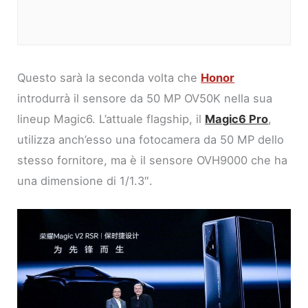
Questo sarà la seconda volta che
Honor
introdurrà il sensore da 50 MP OV50K nella sua
lineup Magic6. L’attuale flagship, il
Magic6 Pro
,
utilizza anch’esso una fotocamera da 50 MP dello
stesso fornitore, ma è il sensore OVH9000 che ha
una dimensione di 1/1.3″.