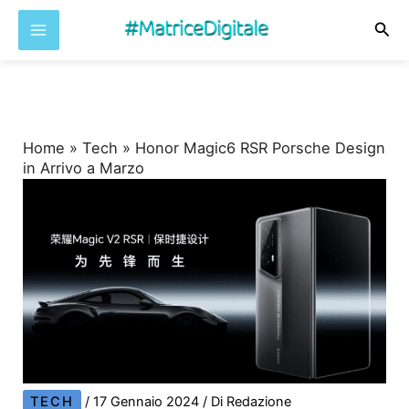
Cer
Vai
al
contenuto
Home
»
Tech
»
Honor Magic6 RSR Porsche Design
in Arrivo a Marzo
TECH
/
17 Gennaio 2024
/ Di
Redazione