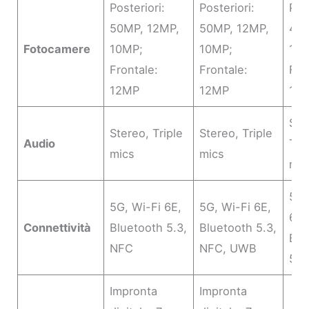
Posteriori:
Posteriori:
Pos
50MP, 12MP,
50MP, 12MP,
48
Fotocamere
10MP;
10MP;
12
Frontale:
Frontale:
Fro
12MP
12MP
12
Ste
Stereo, Triple
Stereo, Triple
Audio
Tri
mics
mics
mic
5G,
5G, Wi-Fi 6E,
5G, Wi-Fi 6E,
6,
Connettività
Bluetooth 5.3,
Bluetooth 5.3,
Blu
NFC
NFC, UWB
5.3
Impronta
Impronta