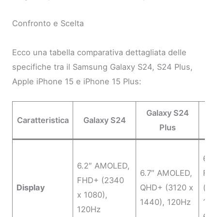
Confronto e Scelta
Ecco una tabella comparativa dettagliata delle
specifiche tra il Samsung Galaxy S24, S24 Plus,
Apple iPhone 15 e iPhone 15 Plus:
Galaxy S24
Caratteristica
Galaxy S24
iPh
Plus
6.1
6.2″ AMOLED,
6.7″ AMOLED,
FH
FHD+ (2340
Display
QHD+ (3120 x
(25
x 1080),
1440), 120Hz
117
120Hz
60