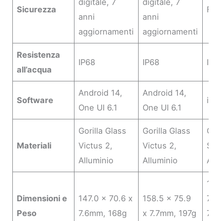
digitale, 7
digitale, 7
Sicurezza
Fac
anni
anni
aggiornamenti
aggiornamenti
Resistenza
IP68
IP68
IP6
all’acqua
Android 14,
Android 14,
Software
iOS
One UI 6.1
One UI 6.1
Gorilla Glass
Gorilla Glass
Cer
Materiali
Victus 2,
Victus 2,
Shi
Alluminio
Alluminio
All
147
Dimensioni e
147.0 x 70.6 x
158.5 x 75.9
71.
Peso
7.6mm, 168g
x 7.7mm, 197g
7.8