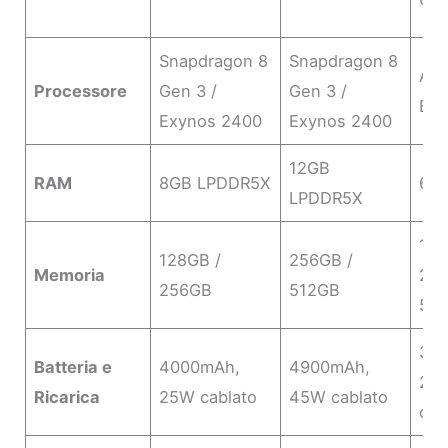
Snapdragon 8
Snapdragon 8
App
Processore
Gen 3 /
Gen 3 /
Bio
Exynos 2400
Exynos 2400
12GB
RAM
8GB LPDDR5X
6G
LPDDR5X
128
128GB /
256GB /
Memoria
256
256GB
512GB
51
33
Batteria e
4000mAh,
4900mAh,
20
Ricarica
25W cablato
45W cablato
cab