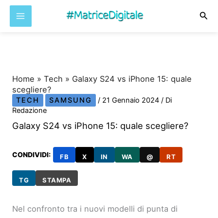
Cer
Vai
al
contenuto
Home
»
Tech
»
Galaxy S24 vs iPhone 15: quale
scegliere?
TECH
SAMSUNG
/
21 Gennaio 2024
/ Di
Redazione
Galaxy S24 vs iPhone 15: quale scegliere?
CONDIVIDI:
FB
X
IN
WA
@
RT
TG
STAMPA
Nel confronto tra i nuovi modelli di punta di