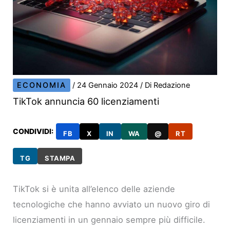
ECONOMIA
/
24 Gennaio 2024
/ Di
Redazione
TikTok annuncia 60 licenziamenti
CONDIVIDI:
FB
X
IN
WA
@
RT
TG
STAMPA
TikTok si è unita all’elenco delle aziende
tecnologiche che hanno avviato un nuovo giro di
licenziamenti in un gennaio sempre più difficile.