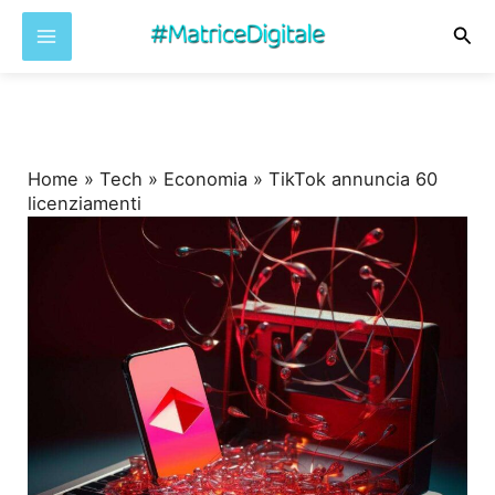
Cer
Vai
al
contenuto
Home
»
Tech
»
Economia
»
TikTok annuncia 60
licenziamenti