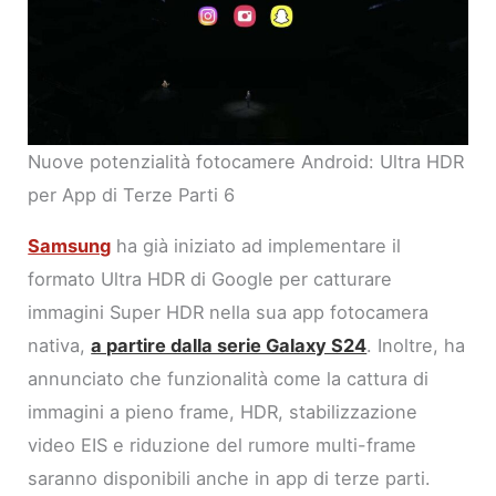
Nuove potenzialità fotocamere Android: Ultra HDR
per App di Terze Parti 6
Samsung
ha già iniziato ad implementare il
formato Ultra HDR di Google per catturare
immagini Super HDR nella sua app fotocamera
nativa,
a partire dalla serie Galaxy S24
. Inoltre, ha
annunciato che funzionalità come la cattura di
immagini a pieno frame, HDR, stabilizzazione
video EIS e riduzione del rumore multi-frame
saranno disponibili anche in app di terze parti.