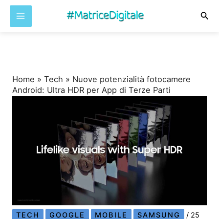
Cer
Vai
al
contenuto
Home
»
Tech
»
Nuove potenzialità fotocamere
Android: Ultra HDR per App di Terze Parti
TECH
GOOGLE
MOBILE
SAMSUNG
/
25