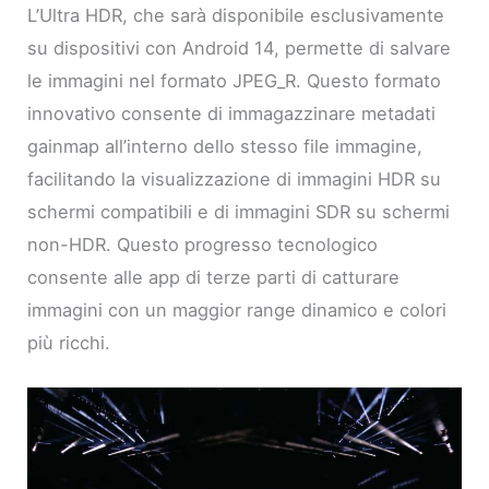
L’Ultra HDR, che sarà disponibile esclusivamente
su dispositivi con Android 14, permette di salvare
le immagini nel formato JPEG_R. Questo formato
innovativo consente di immagazzinare metadati
gainmap all’interno dello stesso file immagine,
facilitando la visualizzazione di immagini HDR su
schermi compatibili e di immagini SDR su schermi
non-HDR. Questo progresso tecnologico
consente alle app di terze parti di catturare
immagini con un maggior range dinamico e colori
più ricchi.