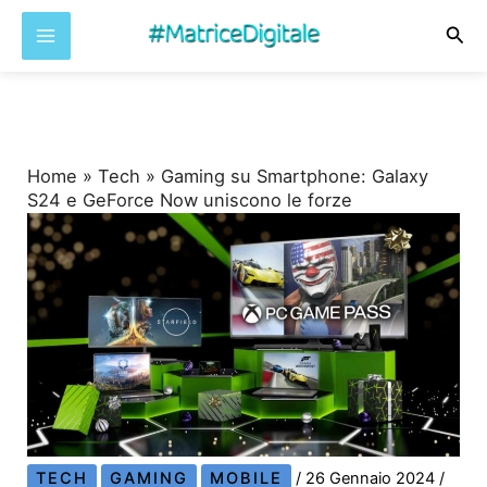
Cer
Vai
al
contenuto
Home
»
Tech
»
Gaming su Smartphone: Galaxy
S24 e GeForce Now uniscono le forze
TECH
GAMING
MOBILE
/
26 Gennaio 2024
/