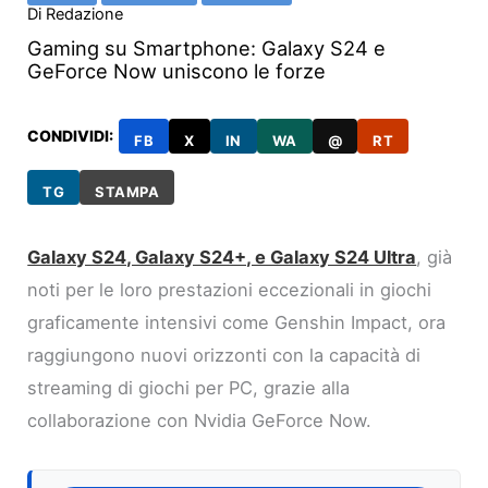
Di
Redazione
Gaming su Smartphone: Galaxy S24 e
GeForce Now uniscono le forze
CONDIVIDI:
FB
X
IN
WA
@
RT
TG
STAMPA
Galaxy S24, Galaxy S24+, e Galaxy S24 Ultra
, già
noti per le loro prestazioni eccezionali in giochi
graficamente intensivi come Genshin Impact, ora
raggiungono nuovi orizzonti con la capacità di
streaming di giochi per PC, grazie alla
collaborazione con Nvidia GeForce Now.