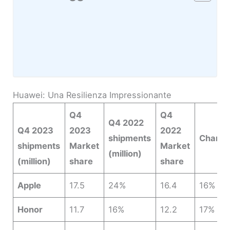
Huawei: Una Resilienza Impressionante
Q4
Q4
Q4 2022
Q4 2023
2023
2022
shipments
Chang
shipments
Market
Market
(million)
(million)
share
share
Apple
17.5
24%
16.4
16%
Honor
11.7
16%
12.2
17%