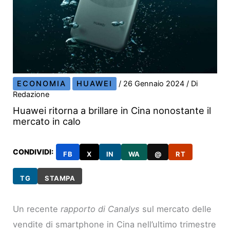
ECONOMIA
HUAWEI
/
26 Gennaio 2024
/ Di
Redazione
Huawei ritorna a brillare in Cina nonostante il
mercato in calo
CONDIVIDI:
FB
X
IN
WA
@
RT
TG
STAMPA
Un recente
rapporto di Canalys
sul mercato delle
vendite di smartphone in Cina nell’ultimo trimestre