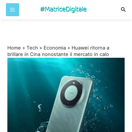
Cer
Vai
al
contenuto
Home
»
Tech
»
Economia
»
Huawei ritorna a
brillare in Cina nonostante il mercato in calo