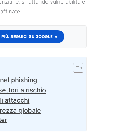
nziarie, sfruttando vulnerabilità e
affinate.
 PIÙ:
SEGUICI SU GOOGLE ★
 nel phishing
ettori a rischio
i attacchi
urezza globale
ter