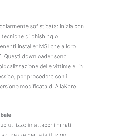
i
colarmente sofisticata: inizia con
te tecniche di phishing o
enti installer MSI che a loro
T. Questi downloader sono
localizzazione delle vittime e, in
ssico, per procedere con il
versione modificata di AllaKore
obale
uo utilizzo in attacchi mirati
sicurezza per le istituzioni