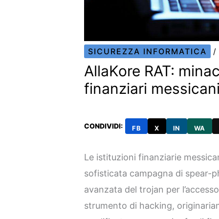
SICUREZZA INFORMATICA
/
AllaKore RAT: minac
finanziari messican
CONDIVIDI:
FB
X
IN
WA
Le istituzioni finanziarie messic
sofisticata campagna di spear-ph
avanzata del trojan per l’access
strumento di hacking, originari