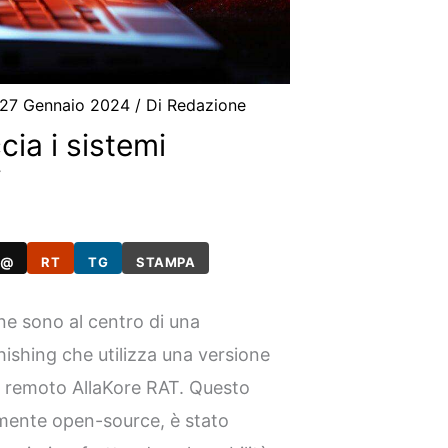
27 Gennaio 2024
/ Di
Redazione
cia i sistemi
i
@
RT
TG
STAMPA
ane sono al centro di una
ishing che utilizza una versione
o remoto AllaKore RAT. Questo
amente open-source, è stato