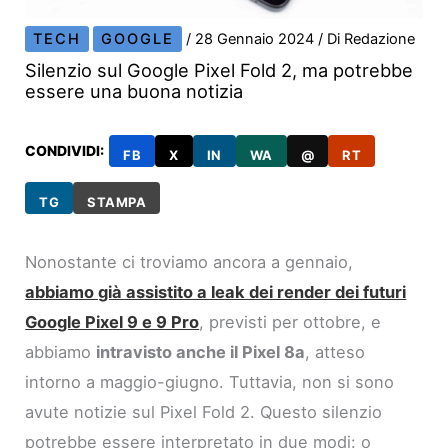
TECH
GOOGLE
/
28 Gennaio 2024
/ Di
Redazione
Silenzio sul Google Pixel Fold 2, ma potrebbe
essere una buona notizia
CONDIVIDI:
FB
X
IN
WA
@
RT
TG
STAMPA
Nonostante ci troviamo ancora a gennaio,
abbiamo già assistito a leak dei render dei futuri
Google Pixel 9 e 9 Pro
, previsti per ottobre, e
abbiamo
intravisto anche il Pixel 8a
, atteso
intorno a maggio-giugno. Tuttavia, non si sono
avute notizie sul Pixel Fold 2. Questo silenzio
potrebbe essere interpretato in due modi: o