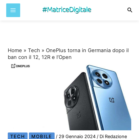
Cer
Vai
al
contenuto
Home
»
Tech
»
OnePlus torna in Germania dopo il
ban con il 12, 12R e l’Open
TECH
MOBILE
/
29 Gennaio 2024
/ Di
Redazione