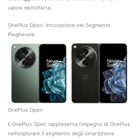
valore dell’offerta.
OnePlus Open: Innovazione nel Segmento
Pieghevole
OnePlus Open
Il OnePlus Open rappresenta l’impegno di OnePlus
nell’esplorare il segmento degli smartphone