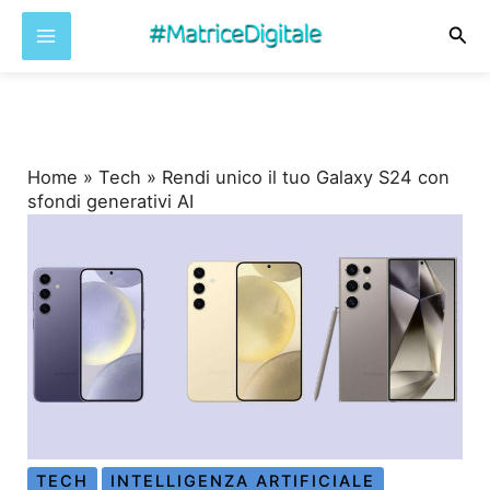
Cer
Vai
al
contenuto
Home
»
Tech
»
Rendi unico il tuo Galaxy S24 con
sfondi generativi AI
TECH
INTELLIGENZA ARTIFICIALE