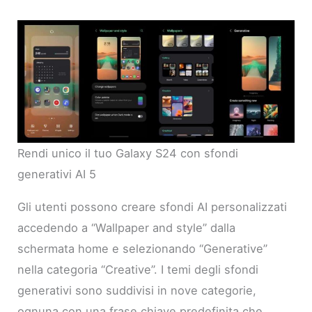
Rendi unico il tuo Galaxy S24 con sfondi
generativi AI 5
Gli utenti possono creare sfondi AI personalizzati
accedendo a “Wallpaper and style” dalla
schermata home e selezionando “Generative”
nella categoria “Creative”. I temi degli sfondi
generativi sono suddivisi in nove categorie,
ognuna con una frase chiave predefinita che