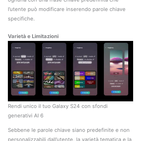
l’utente può modificare inserendo parole chiave
specifiche.
Varietà e Limitazioni
Rendi unico il tuo Galaxy S24 con sfondi
generativi AI 6
Sebbene le parole chiave siano predefinite e non
personalizzabili dall’utente, la varietà tematica e la