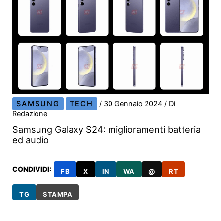
SAMSUNG
TECH
/
30 Gennaio 2024
/ Di
Redazione
Samsung Galaxy S24: miglioramenti batteria
ed audio
CONDIVIDI:
FB
X
IN
WA
@
RT
TG
STAMPA