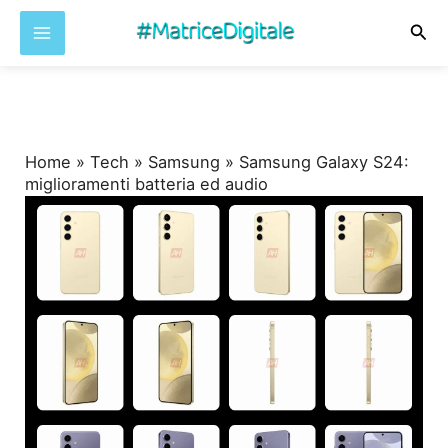
Cer
Vai
al
contenuto
Home
»
Tech
»
Samsung
»
Samsung Galaxy S24:
miglioramenti batteria ed audio