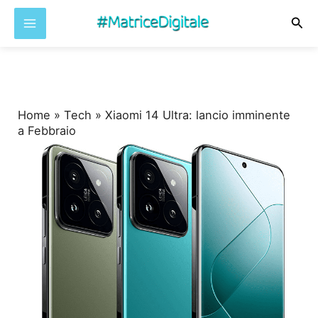
Cer
Vai
al
contenuto
Home
»
Tech
»
Xiaomi 14 Ultra: lancio imminente
a Febbraio