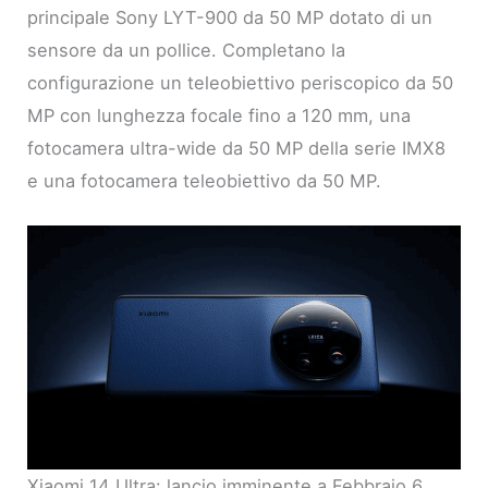
principale Sony LYT-900 da 50 MP dotato di un
sensore da un pollice. Completano la
configurazione un teleobiettivo periscopico da 50
MP con lunghezza focale fino a 120 mm, una
fotocamera ultra-wide da 50 MP della serie IMX8
e una fotocamera teleobiettivo da 50 MP.
Xiaomi 14 Ultra: lancio imminente a Febbraio 6