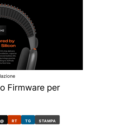
dazione
vo Firmware per
@
RT
TG
STAMPA