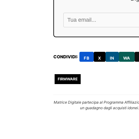
CONDIVIDI:
FB
X
IN
WA
FIRMWARE
Matrice Digitale partecipa al Programma Affiliazi
un guadagno dagli acquisti idonei.