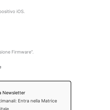
positivo iOS.
sione Firmware”.
n
lla Newsletter
timanali: Entra nella Matrice
itale.