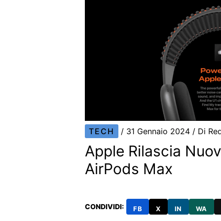
TECH
/
31 Gennaio 2024
/ Di
Re
Apple Rilascia Nuo
AirPods Max
CONDIVIDI:
FB
X
IN
WA