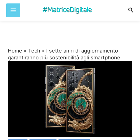
Cer
Vai
al
contenuto
Home
»
Tech
»
I sette anni di aggiornamento
garantiranno più sostenibilità agli smartphone