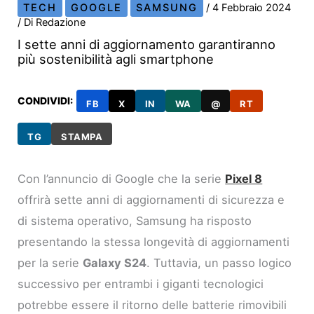
TECH
GOOGLE
SAMSUNG
/
4 Febbraio 2024
/ Di
Redazione
I sette anni di aggiornamento garantiranno
più sostenibilità agli smartphone
CONDIVIDI:
FB
X
IN
WA
@
RT
TG
STAMPA
Con l’annuncio di Google che la serie
Pixel 8
offrirà sette anni di aggiornamenti di sicurezza e
di sistema operativo, Samsung ha risposto
presentando la stessa longevità di aggiornamenti
per la serie
Galaxy S24
. Tuttavia, un passo logico
successivo per entrambi i giganti tecnologici
potrebbe essere il ritorno delle batterie rimovibili