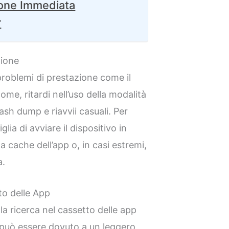
ione Immediata
r
zione
problemi di prestazione come il
e, ritardi nell’uso della modalità
ash dump e riavvii casuali. Per
glia di avviare il dispositivo in
a cache dell’app o, in casi estremi,
a.
to delle App
a ricerca nel cassetto delle app
 può essere dovuto a un leggero