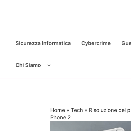
Vai
al
contenuto
Sicurezza Informatica
Cybercrime
Gue
Chi Siamo
Home
»
Tech
»
Risoluzione dei 
Phone 2