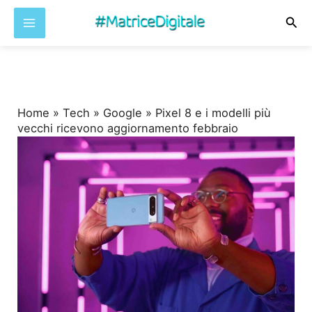
Cer
Vai
al
contenuto
Home
»
Tech
»
Google
»
Pixel 8 e i modelli più
vecchi ricevono aggiornamento febbraio