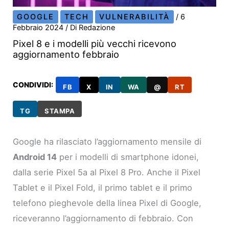
GOOGLE
TECH
VULNERABILITÀ
/
6
Febbraio 2024
/ Di
Redazione
Pixel 8 e i modelli più vecchi ricevono
aggiornamento febbraio
CONDIVIDI:
FB
X
IN
WA
@
RT
TG
STAMPA
Google ha rilasciato l’aggiornamento mensile di
Android 14
per i modelli di smartphone idonei,
dalla serie Pixel 5a al Pixel 8 Pro. Anche il Pixel
Tablet e il Pixel Fold, il primo tablet e il primo
telefono pieghevole della linea Pixel di Google,
riceveranno l’aggiornamento di febbraio. Con