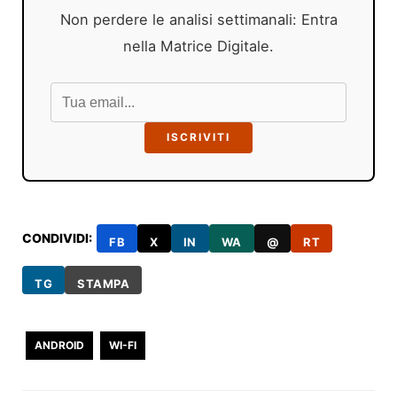
Non perdere le analisi settimanali: Entra
nella Matrice Digitale.
ISCRIVITI
CONDIVIDI:
FB
X
IN
WA
@
RT
TG
STAMPA
ANDROID
WI-FI