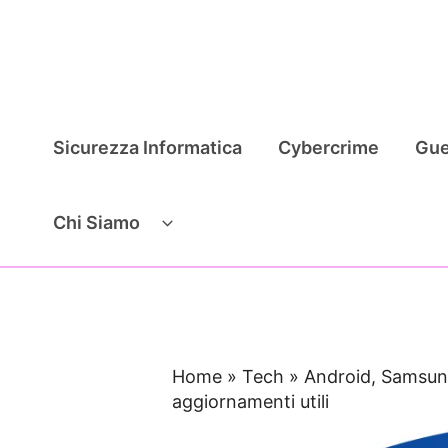
Vai
al
contenuto
Sicurezza Informatica
Cybercrime
Gue
Chi Siamo
Home
»
Tech
»
Android, Samsun
aggiornamenti utili