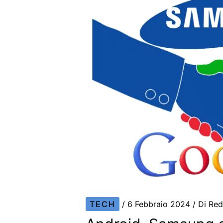
TECH
/
6 Febbraio 2024
/ Di
Red