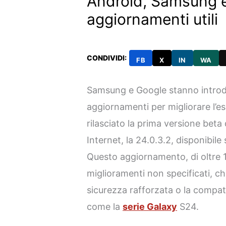
Android, Samsung 
aggiornamenti utili
CONDIVIDI:
FB
X
IN
WA
Samsung e Google stanno introd
aggiornamenti per migliorare l’e
rilasciato la prima versione bet
Internet, la 24.0.3.2, disponibile
Questo aggiornamento, di oltre
miglioramenti non specificati, c
sicurezza rafforzata o la compatib
come la
serie Galaxy
S24.