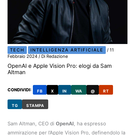
TECH
INTELLIGENZA ARTIFICIALE
/
11
Febbraio 2024
/ Di
Redazione
OpenAI e Apple Vision Pro: elogi da Sam
Altman
CONDIVIDI:
FB
X
IN
WA
@
RT
TG
STAMPA
Sam Altman, CEO di
OpenAI
, ha espresso
ammirazione per l’Apple Vision Pro, definendolo la