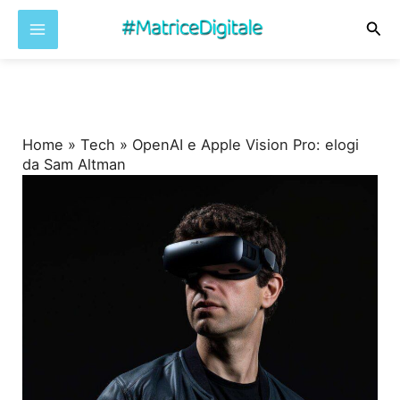
Cer
Vai
al
contenuto
Home
»
Tech
»
OpenAI e Apple Vision Pro: elogi
da Sam Altman