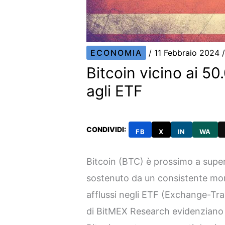
ECONOMIA
/
11 Febbraio 2024
Bitcoin vicino ai 50
agli ETF
CONDIVIDI:
FB
X
IN
WA
Bitcoin (BTC) è prossimo a super
sostenuto da un consistente mome
afflussi negli ETF (Exchange-Trad
di BitMEX Research evidenziano ch