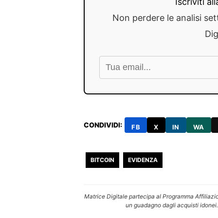
Iscriviti a
Non perdere le analisi set
Dig
CONDIVIDI:
FB
X
IN
WA
BITCOIN
EVIDENZA
Matrice Digitale partecipa al Programma Affiliazi
un guadagno dagli acquisti idonei.