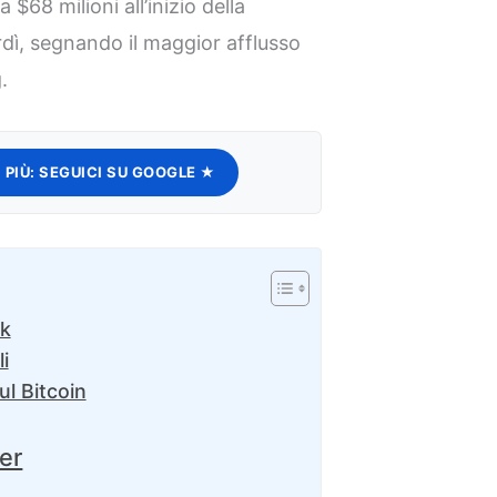
 $68 milioni all’inizio della
rdì, segnando il maggior afflusso
.
 PIÙ:
SEGUICI SU GOOGLE ★
ck
i
ul Bitcoin
ter