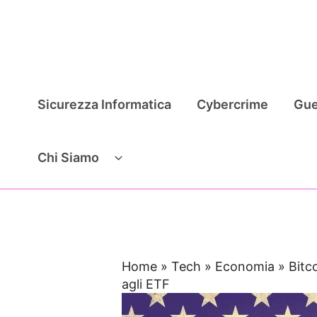
Vai
al
contenuto
Sicurezza Informatica
Cybercrime
Gue
Chi Siamo
Home
»
Tech
»
Economia
»
Bitco
agli ETF