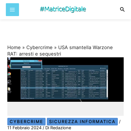
Cer
Vai
al
contenuto
Home
»
Cybercrime
»
USA smantella Warzone
RAT: arresti e sequestri
CYBERCRIME
SICUREZZA INFORMATICA
/
11 Febbraio 2024
/ Di
Redazione