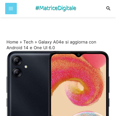
Cer
Vai
al
contenuto
Home
»
Tech
»
Galaxy A04e si aggiorna con
Android 14 e One UI 6.0