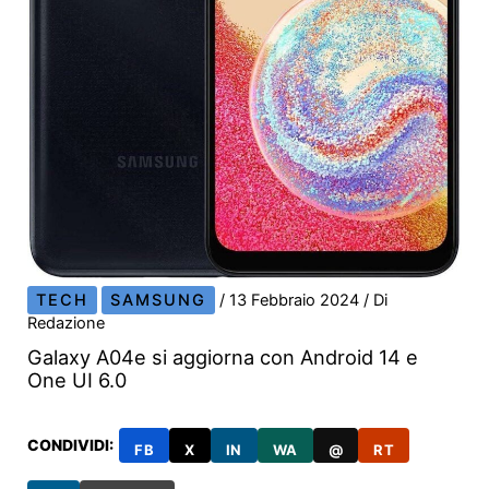
TECH
SAMSUNG
/
13 Febbraio 2024
/ Di
Redazione
Galaxy A04e si aggiorna con Android 14 e
One UI 6.0
CONDIVIDI:
FB
X
IN
WA
@
RT