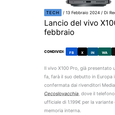
TECH
/
13 Febbraio 2024
/ Di
Re
Lancio del vivo X100
febbraio
CONDIVIDI:
FB
X
IN
WA
Il vivo X100 Pro, già presentato u
fa, farà il suo debutto in Europa 
confermata dai rivenditori Medi
Cecoslovacchia
, dove il telefo
ufficiale di 1.199€ per la variant
memoria interna.