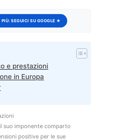
 PIÙ:
SEGUICI SU GOOGLE ★
co e prestazioni
ione in Europa
r
azioni
 il suo imponente comparto
nsioni positive per le sue