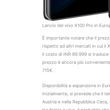
Lancio del vivo X100 Pro in Europ
È importante notare che il prezz
rispetto ad altri mercati in cui il 
il costo di INR 89.999 si traduce 
prezzo è ancora più conveniente:
715€.
Disponibilità e espansione in Eu
Inizialmente, si prevede che il te
Austria e nella Repubblica Ceca, 
tra Nokia e vivo, è probabile che 