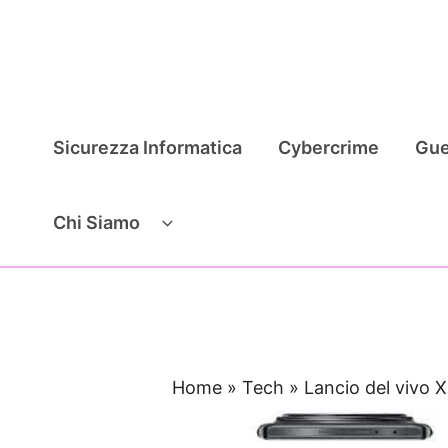
Vai
al
contenuto
Sicurezza Informatica
Cybercrime
Gue
Chi Siamo
Home
»
Tech
»
Lancio del vivo X