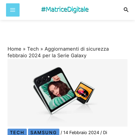
Cer
Vai
al
contenuto
Home
»
Tech
»
Aggiornamenti di sicurezza
febbraio 2024 per la Serie Galaxy
TECH
SAMSUNG
/
14 Febbraio 2024
/ Di