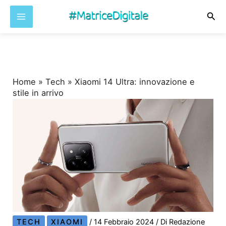
Cer
Vai
al
contenuto
Home
»
Tech
»
Xiaomi 14 Ultra: innovazione e
stile in arrivo
TECH
XIAOMI
/
14 Febbraio 2024
/ Di
Redazione