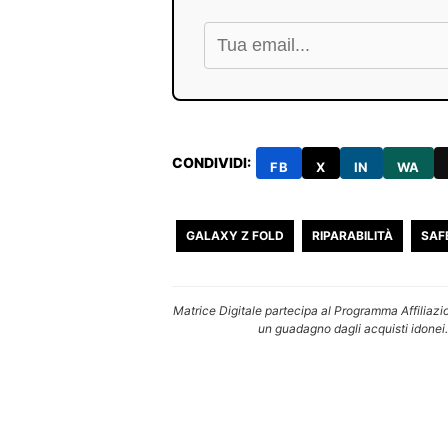
CONDIVIDI:
FB
X
IN
WA
GALAXY Z FOLD
RIPARABILITÀ
SAF
Matrice Digitale partecipa al Programma Affiliazi
un guadagno dagli acquisti idonei.