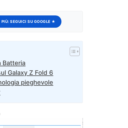
 PIÙ:
SEGUICI SU GOOGLE ★
 Batteria
ul Galaxy Z Fold 6
nologia pieghevole
r
a