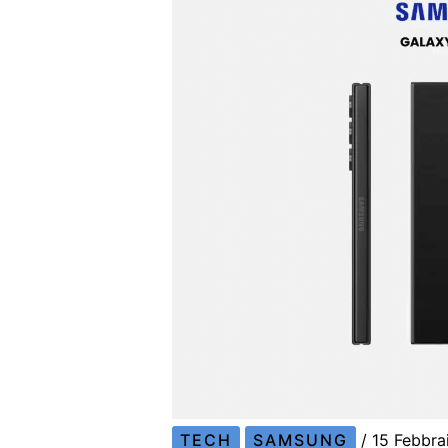
TECH
SAMSUNG
/
15 Febbr