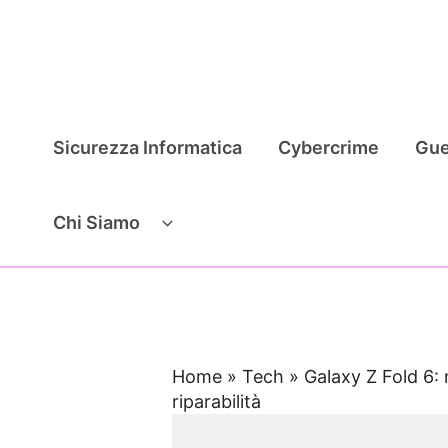
Vai
al
contenuto
Sicurezza Informatica
Cybercrime
Gue
Chi Siamo
Home
»
Tech
»
Galaxy Z Fold 6: m
riparabilità